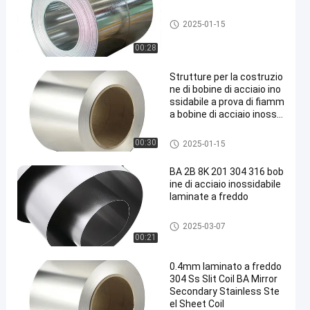
Cori galvanizzati
2025-01-15
00:28
Strutture per la costruzio
ne di bobine di acciaio ino
ssidabile a prova di fiamm
a bobine di acciaio inossid
abile laminate a freddo B
A 2B 8K 201 304 316
Scoli di acciaio inossidabile
00:30
2025-01-15
BA 2B 8K 201 304 316 bob
ine di acciaio inossidabile
laminate a freddo
Scoli di acciaio inossidabile
2025-03-07
00:21
0.4mm laminato a freddo
304 Ss Slit Coil BA Mirror
Secondary Stainless Ste
el Sheet Coil