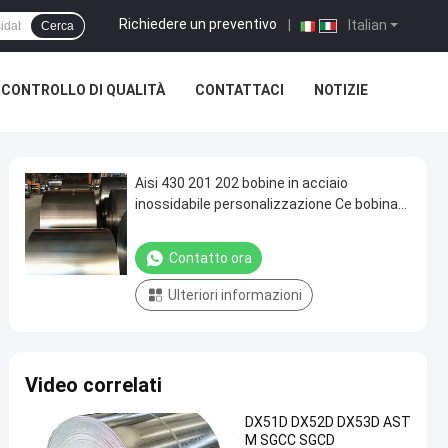
Richiedere un preventivo
|
Italian
Cerca
CONTROLLO DI QUALITÀ
CONTATTACI
NOTIZIE
Aisi 430 201 202 bobine in acciaio
inossidabile personalizzazione Ce bobina
in acciaio inossidabile certificata
Contatto ora
Ulteriori informazioni
Video correlati
DX51D DX52D DX53D AST
M SGCC SGCD