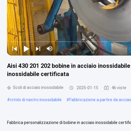
Aisi 430 201 202 bobine in acciaio inossidabil
inossidabile certificata
Scoli di acciaio inossidabile
2025-01-15
46 viste
#
rotolo di nastro inossidabile
#
Fabbricazione a partire da acciai
Fabbrica personalizzazione di bobine in acciaio inossidabile certifi
questo prodotto Ampia gamma di gradi di acciaio inossidabile: il...