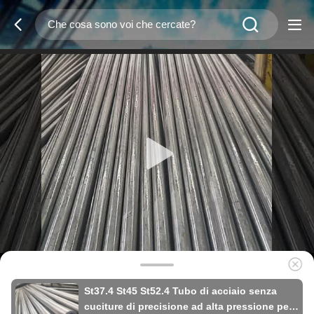
St37.4 St45 St52.4 Tubo di acciaio senza
cuciture di precisione ad alta pressione per