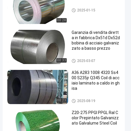
Cori galvanizzati
2025-01-15
00:28
Garanzia di vendita dirett
a in fabbrica Dx51d Dx52d
bobina di acciaio galvaniz
zato a basso prezzo
Cori galvanizzati
00:33
2025-03-07
A36 A283 1008 4320 Ss4
00 S235jr Q345 Coil di acc
iaio laminato a caldo in gh
isa
Coil a caldi
00:23
2025-08-19
Z20-275 PPGI PPGL Ral C
olor Prepintato Galvanizz
ato Galvalume Steel Coil