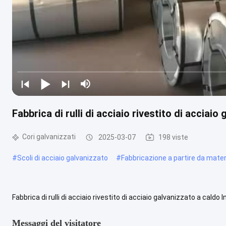
Fabbrica di rulli di acciaio rivestito di acciaio
Cori galvanizzati
2025-03-07
198 viste
#
Scoli di acciaio galvanizzato
#
Fabbricazione a partire da material
Fabbrica di rulli di acciaio rivestito di acciaio galvanizzato a cald
acciaio sottile che viene immersa in un serbatoio di zinco fuso ...
V
Messaggi del visitatore