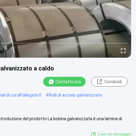
 galvanizzato a caldo
Contatto ora
Condividi
i di cui all'allegato II
#
Rulli di acciaio galvanizzato
o Introduzione del prodotto La bobina galvanizzata è una lamina di
ista più
Lasci un messaggio