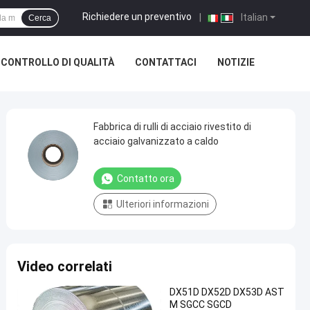
Richiedere un preventivo
|
Italian
Cerca
CONTROLLO DI QUALITÀ
CONTATTACI
NOTIZIE
Fabbrica di rulli di acciaio rivestito di
acciaio galvanizzato a caldo
Contatto ora
Ulteriori informazioni
Video correlati
DX51D DX52D DX53D AST
M SGCC SGCD