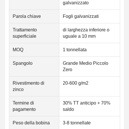
galvanizzato
Scoli di acciaio inossidabile
Parola chiave
Fogli galvanizzati
Barre e bobine di alluminio
Strisce di rame e barre di rame
Trattamento
di larghezza inferiore o
superficiale
uguale a 10 mm
Lingotti dello zinco
MOQ
1 tonnellata
Ingotti di piombo e piastre di piombo
Spangolo
Grande Medio Piccolo
Zero
Rivestimento di
20-600 g/m2
zinco
Termine di
30% TT anticipo + 70%
pagamento
saldo
Peso della bobina
3-8 tonnellate