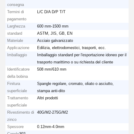
consegna
Termini di
L/C D/A D/P T/T
pagamento
Larghezza
600 mm-1500 mm
standard
ASTM, JIS, GB, EN
Materiale
Acciaio galvanizzato
Applicazione
Edilizia, elettrodomestici, trasporti, ecc.
Imballaggio
Imballaggio standard per l'esportazione idoneo per il
trasporto marittimo o su richiesta del cliente
Identificatore
508 mm/610 mm
della bobina
Finitura
Spangle regolare, cromato, oliato o asciutto,
superficiale
stampa anti-dito
Trattamento
Altri prodotti
superficiale
Rivestimento di
40G/M2-275G/M2
zinco
Spessore
0.12mm-4.0mm
Capole
302