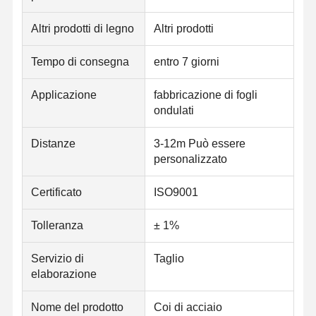
Altri prodotti di legno
Altri prodotti
Controllo Di
Contattaci
Notizie
Qualità
Tempo di consegna
entro 7 giorni
Tubi d'acciaio saldati
Applicazione
fabbricazione di fogli
ondulati
Tubi d'acciaio senza cuciture
Distanze
3-12m Può essere
Tubi in acciaio inossidabile
personalizzato
Tubi in acciaio di precisione
Certificato
ISO9001
Cori galvanizzati
Tolleranza
± 1%
Coil a caldi
Servizio di
Taglio
Bobine laminate a freddo
elaborazione
di larghezza superiore a 20 mm
Nome del prodotto
Coi di acciaio