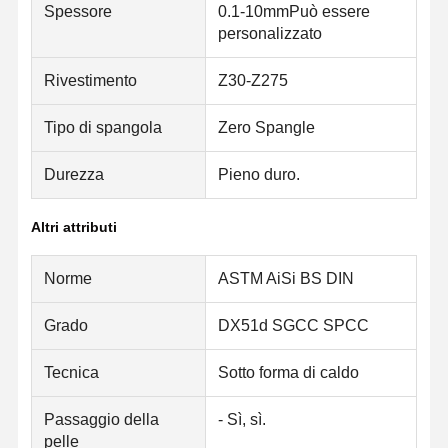
Spessore
0.1-10mmPuò essere
personalizzato
Rivestimento
Z30-Z275
Tipo di spangola
Zero Spangle
Durezza
Pieno duro.
Altri attributi
Norme
ASTM AiSi BS DIN
Grado
DX51d SGCC SPCC
Tecnica
Sotto forma di caldo
Casa
Prodotti
Chi Siamo
Fatory Tour
Passaggio della
- Sì, sì.
pelle