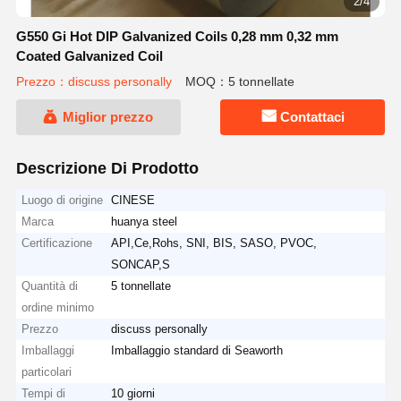
2/4
G550 Gi Hot DIP Galvanized Coils 0,28 mm 0,32 mm
Coated Galvanized Coil
Prezzo：discuss personally
MOQ：5 tonnellate
Miglior prezzo
Contattaci
Descrizione Di Prodotto
Luogo di origine
CINESE
Marca
huanya steel
Certificazione
API,Ce,Rohs, SNI, BIS, SASO, PVOC,
SONCAP,S
Quantità di
5 tonnellate
ordine minimo
Prezzo
discuss personally
Imballaggi
Imballaggio standard di Seaworth
particolari
Tempi di
10 giorni