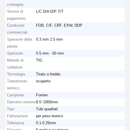
consegna
Termini di
L/C D/A D/P T/T
pagamento
Condizioni
FOB, CIF, CRF, EXW, DDP
commerciali
Spessore della
0.3 mm 2.5 mm
parete
Spessore
0.5 mm - 50 mm
Metodo di
TIG
saldatura
Tecnologia
Tirato a freddo
Trattamento
ricoperto
termico
Campione
Fornire
Diametro esterno
9.5~2000mm
Tipo
Tubi quadrati
Fatturazione
per peso teorico
Tolleranza
0.1-0.25mm
Distanze
6 metri o su misura