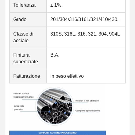
Scoli di acciaio inossidabile
Tolleranza
± 1%
Barre e bobine di alluminio
Grado
201/304/316/316L/321/410/430..
Strisce di rame e barre di rame
Classe di
310S, 316L, 316, 321, 304, 904L
acciaio
Lingotti dello zinco
Finitura
B.A.
Ingotti di piombo e piastre di piombo
superficiale
Fatturazione
in peso effettivo