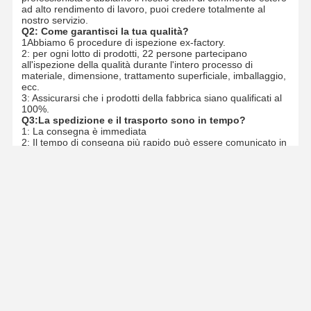
ad alto rendimento di lavoro, puoi credere totalmente al
nostro servizio.
Q2: Come garantisci la tua qualità?
1Abbiamo 6 procedure di ispezione ex-factory.
2: per ogni lotto di prodotti, 22 persone partecipano
all'ispezione della qualità durante l'intero processo di
materiale, dimensione, trattamento superficiale, imballaggio,
ecc.
3: Assicurarsi che i prodotti della fabbrica siano qualificati al
100%.
Q3:La spedizione e il trasporto sono in tempo?
1: La consegna è immediata
2: Il tempo di consegna più rapido può essere comunicato in
base ai dettagli dell'ordine.
Q4: Quali sono i vostri vantaggi?
1Prezzo competitivo e qualità dalla nostra fabbrica
2. Approvato da ISO9001, CE, SGS ogni anno
3- Il miglior servizio entro 24 ore.
4- Pagamento flessibile con T/T, L/C, ecc.
5- capacità produttiva regolare (50000 t/mese)
6Spedizione rapida e standard.
pacchetto di esportazione
Dettagli Di Contatto