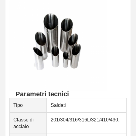
Controllo Di
Contattaci
Notizie
Qualità
Tubi d'acciaio saldati
Tubi d'acciaio senza cuciture
Tubi in acciaio inossidabile
Tubi in acciaio di precisione
Cori galvanizzati
Parametri tecnici
Coil a caldi
Tipo
Saldati
Bobine laminate a freddo
Classe di
201/304/316/316L/321/410/430..
acciaio
di larghezza superiore a 20 mm